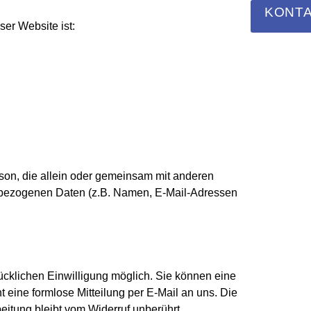
KONT
ser Website ist:
Person, die allein oder gemeinsam mit anderen
nbezogenen Daten (z.B. Namen, E-Mail-Adressen
ücklichen Einwilligung möglich. Sie können eine
ht eine formlose Mitteilung per E-Mail an uns. Die
eitung bleibt vom Widerruf unberührt.