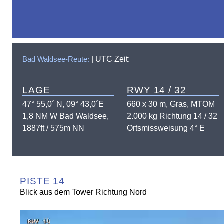
Bad Waldsee-Reute:
| UTC Zeit:
LAGE
RWY 14 / 32
47° 55,0´ N, 09° 43,0´E
660 x 30 m, Gras, MTOM
1,8 NM W Bad Waldsee,
2.000 kg Richtung 14 / 32
1887ft / 575m NN
Ortsmissweisung 4° E
PISTE 14
Blick aus dem Tower Richtung Nord