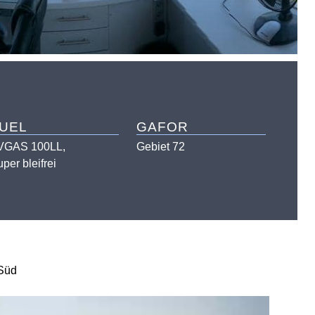
UEL
GAFOR
VGAS 100LL,
Gebiet 72
per bleifrei
 Süd