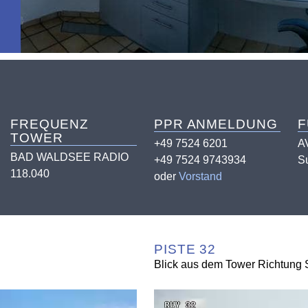
FREQUENZ
PPR ANMELDUNG
F
TOWER
+49 7524 6201
A
BAD WALDSEE RADIO
+49 7524 9743934
Su
118.040
oder
Vorstand
PISTE 32
Blick aus dem Tower Richtung