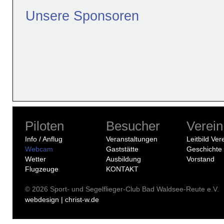
Unsere Sponsoren
Piloten
Besucher
Verein
Info / Anflug
Veranstaltungen
Leitbild Ver
Webcam
Gaststätte
Geschichte
Wetter
Ausbildung
Vorstand
Flugzeuge
KONTAKT
© 2026 Sport- und Segelflieger-Club Bad Waldsee-Reute e.V.
webdesign | christ-w.de